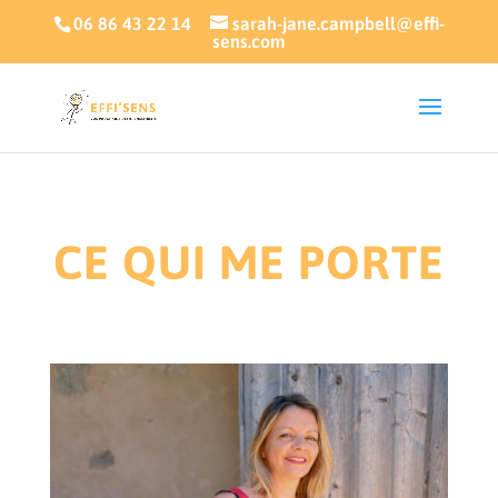
06 86 43 22 14
sarah-jane.campbell@effi-
sens.com
CE QUI ME PORTE