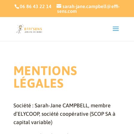
06 86 43 22 14
sarah-jane.campbell@effi-
sens.com
MENTIONS
LÉGALES
Société : Sarah-Jane CAMPBELL, membre
d’ELYCOOP,
société coopérative (SCOP SA à
capital variable)